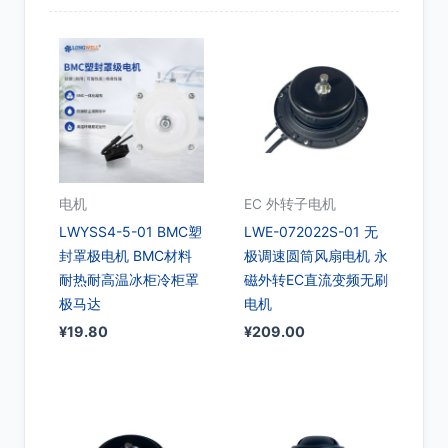
电机
EC 外转子电机
LWYSS4-5-01 BMC塑
LWE-072022S-01 无
封罩极电机 BMC材料
极调速圆筒风扇电机 永
耐热耐高温冰柜冷柜罩
磁外转EC直流变频无刷
极马达
电机
¥
19.80
¥
209.00