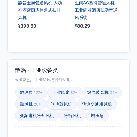
静音金属管道风机 大功
生间AC塑料管道风机
率酒店厨房管道式抽排
工业商业酒店低噪音通
风机
风系统
¥
390.53
¥
80.29
散热 · 工业设备类
设备散热、工业送风与特种应用
散热扇
工业风扇
燃气鼓风机
122+
62+
34+
鼓风机
吹地鼓风机
轨道交通用风机
20+
变频电机冷却风机
冷链风机
增压扇